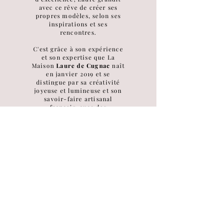
avec ce rêve de créer ses
propres modèles, selon ses
inspirations et ses
rencontres.
C'est grâce à son expérience
et son expertise que La
Maison
Laure de Cugnac
naît
en janvier 2019 et se
distingue par sa créativité
joyeuse et lumineuse et son
savoir-faire artisanal
français, avec des
réalisations entièrement fait
à la main.
Aujourd'hui, Laure de Cugnac
conserve ce savoir-faire rare
et précieux.
Installée à Paris, elle vous
recevra au cœur de son
atelier, pour créer avec vous
le bijou dont vous rêvez!